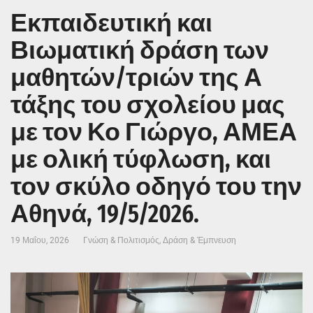
Εκπαιδευτική και
Βιωματική δράση των
μαθητών/τριών της Α
τάξης του σχολείου μας
με τον Κο Γιώργο, ΑΜΕΑ
με ολική τύφλωση, και
τον σκύλο οδηγό του την
Αθηνά, 19/5/2026.
19 Μαΐου, 2026
Γνώση & Πολιτισμός
,
Δράση & Έμπνευση