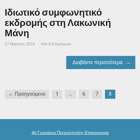
Ιδιωτικό συμφωνητικό
εκδρομής στη Λακωνική
Μάνη
27 Μαρτίου, 2024
Νέα & Ενημέρωση
Διαβάστε περισσότερα
Σελιδοποίηση
← Προηγούμενο
1
…
6
7
8
άρθρων
4o Γυμνάσιο Πετρούπολης-Επικοινωνία