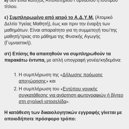
ii)
δεν είναι κάτοχος Απολυτηρίου Γυμνασίου ή ισότιμου
τίτλου.
ε)
Συμπληρωμένο από ιατρό το Α.Δ.Υ.Μ
.
(Ατομικό
Δελτίο Υγείας Μαθητή), έως και πριν την έναρξη των
μαθημάτων. Είναι απαραίτητο για τη συμμετοχή του/της
μαθητή/τριας στο μάθημα της Φυσικής Αγωγής
(Γυμναστική).
στ) Επίσης θα απαιτηθούν να συμπληρωθούν τα
παρακάτω έντυπα,
με απλή υπογραφή γονέα/κηδεμόνα:
Η συμπλήρωση της «
Δήλωσης πρόωρης
αποχώρησης
» και
Η συμπλήρωση του «
Εντύπου γονικής
συγκατάθεσης για ανάρτηση φωτογραφιών ή βίντεο
στη σχολική ιστοσελίδα
».
Η κατάθεση των δικαιολογητικών εγγραφής γίνεται με
οποιοδήποτε πρόσφορο τρόπο: