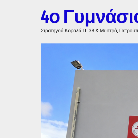
4ο Γυμνάσι
Στρατηγού Κεφαλά Π. 38 & Μυστρά, Πετρού