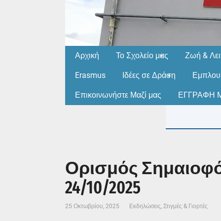
Αρχική
Το Σχολείο μας
Ζωή & Λει
Erasmus
Ιδέες σε Δράση
Εμπλουτ
Επικοινωνήστε Μαζί μας
ΕΓΓΡΑΦΗ Μ
Ορισμός Σημαιοφό
24/10/2025
25 Οκτωβρίου, 2025
Εκδηλώσεις
,
Στιγμές & Γιορτές