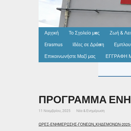
Αρχική
Το Σχολείο μας
Ζωή & Λει
Erasmus
Ιδέες σε Δράση
Εμπλουτ
Επικοινωνήστε Μαζί μας
ΕΓΓΡΑΦΗ Μ
ΠΡΟΓΡΑΜΜΑ ΕΝ
11 Νοεμβρίου, 2025
Νέα & Ενημέρωση
ΩΡΕΣ-ΕΝΗΜΕΡΩΣΗΣ-ΓΟΝΕΩΝ_ΚΗΔΕΜΟΝΩΝ-2025-202