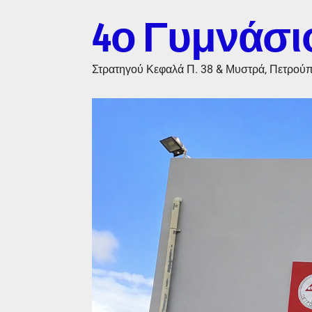
4ο Γυμνάσι
Στρατηγού Κεφαλά Π. 38 & Μυστρά, Πετρού