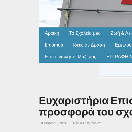
Αρχική
Το Σχολείο μας
Ζωή & Λει
Erasmus
Ιδέες σε Δράση
Εμπλουτ
Επικοινωνήστε Μαζί μας
ΕΓΓΡΑΦΗ Μ
Ευχαριστήρια Επισ
προσφορά του σχολ
18 Μαρτίου, 2026
Νέα & Ενημέρωση