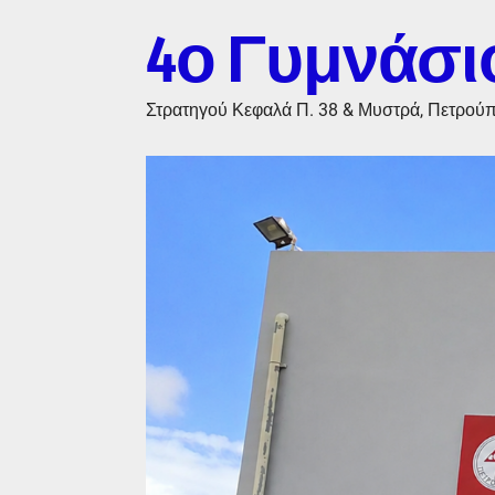
4ο Γυμνάσι
Στρατηγού Κεφαλά Π. 38 & Μυστρά, Πετρού