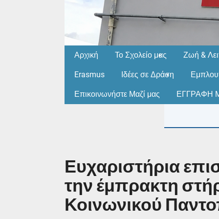
Αρχική
Το Σχολείο μας
Ζωή & Λει
Erasmus
Ιδέες σε Δράση
Εμπλουτ
Επικοινωνήστε Μαζί μας
ΕΓΓΡΑΦΗ Μ
Ευχαριστήρια επισ
την έμπρακτη στήρ
Κοινωνικού Παντο