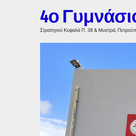
4ο Γυμνάσι
Στρατηγού Κεφαλά Π. 38 & Μυστρά, Πετρού